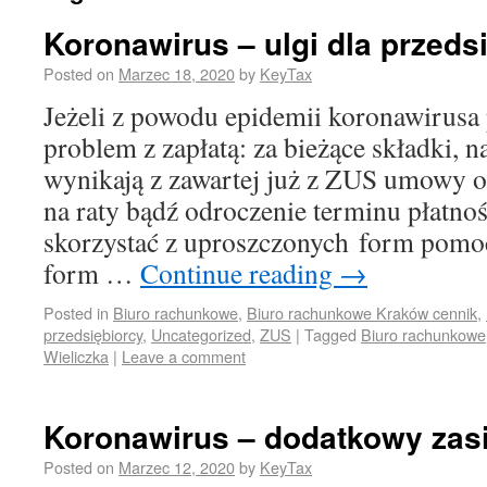
Koronawirus – ulgi dla przeds
Posted on
Marzec 18, 2020
by
KeyTax
Jeżeli z powodu epidemii koronawirusa
problem z zapłatą: za bieżące składki, n
wynikają z zawartej już z ZUS umowy o
na raty bądź odroczenie terminu płatno
skorzystać z uproszczonych form pomo
form …
Continue reading
→
Posted in
Biuro rachunkowe
,
Biuro rachunkowe Kraków cennik
,
przedsiębiorcy
,
Uncategorized
,
ZUS
|
Tagged
Biuro rachunkowe
Wieliczka
|
Leave a comment
Koronawirus – dodatkowy zas
Posted on
Marzec 12, 2020
by
KeyTax