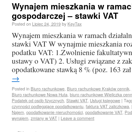
Wynajem mieszkania w ramach
gospodarczej – stawki VAT
Posted on
Lipiec 24, 2019
by
KeyTax
Wynajem mieszkania w ramach działaln
stawki VAT W wynajmie mieszkania roz
podatku VAT: 1.Zwolnienie fakultatywne 
ustawy o VAT) 2. Usługi związane z z
opodatkowane stawką 8 % (poz. 163 z
→
Posted in
Biuro rachunkowe
,
Biuro rachunkowe Kraków cennik
,
Biuro rachunkowe Nowa Huta
,
biuro rachunkowe Wieliczka cenn
Podatek od osób fizycznych
,
Stawki VAT
,
Usługi księgowe
|
Tag
czynności podlegające opodatkowaniu
,
faktura VAT zaliczkowa
,
Najem
,
opodatkowanie nieruchomości
,
opodatkowanie VAT
,
Pod
wynajem
,
zmiany w VAT
|
Leave a comment