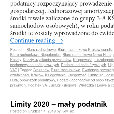
podatnicy rozpoczynający prowadzenie 
gospodarczej. Jednorazowej amortyzacj
środki trwałe zaliczone do grupy 3-8 
samochodów osobowych), w roku poda
środki te zostały wprowadzone do ewi
Continue reading
→
Posted in
Biuro rachunkowe
,
Biuro rachunkowe Kraków cennik
,
Biuro rachunkowe Niepołomice
,
Biuro rachunkowe Nowa Huta
,
Koszty
,
Koszty uzyskania przychodów
,
Księgowość
,
niezalegani
dochodowy od osób prawnych
,
Podatek od osób fizycznych
,
Ulg
VAT
|
Tagged
Bieżanów
,
Biuro rachunkowe
,
Ewidencja przebie
działalności
,
Kraków
,
Księgowanie
,
księgowość
,
Limity ulg i odl
Huta
,
obowiązek podatkowy
,
Podatek dochodowy od osób fizyc
prawnych
,
Podatek VAT
,
usługi księgowe
,
Wieliczka
|
Leave a 
Limity 2020 – mały podatnik
Posted on
Grudzień 4, 2019
by
KeyTax