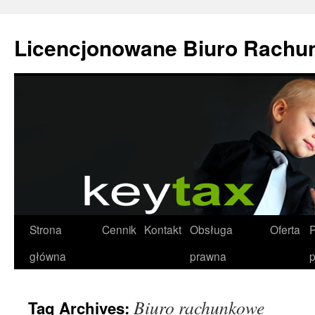
Licencjonowane Biuro Rachu
Strona
Cennik
Kontakt
Obsługa
Oferta
P
główna
prawna
p
Biuro rachunkowe
Tag Archives: