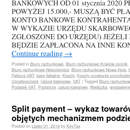
BANKOWYCH OD 01 stycznia 2020 
POWYŻEJ 15.000,- MUSZĄ BYĆ PŁ
KONTO BANKOWE KONTRAHENTA
W WYKAZIE URZĘDU SKARBOWEG
ZGŁOSZONE DO URZĘDU) JEŻELI
BĘDZIE ZAPŁACONA NA INNE KO
Continue reading
→
Posted in
Biuro rachunkowe
,
Biuro rachunkowe Kraków cennik
,
Biuro rachunkowe Niepołomice
,
Biuro rachunkowe Nowa Huta
,
Faktura VAT
,
kasy fiskalne
,
Koszty
,
Koszty uzyskania przychodó
Uncategorized
,
Usługi księgowe
,
VAT
|
Tagged
Biuro rachunko
Podatek VAT
,
Podgórze
,
usługi księgowe
,
Wieliczka
,
wystawieni
Split payment – wykaz towaró
objętych mechanizmem podzie
Posted on
Lipiec 31, 2019
by
KeyTax