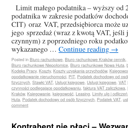
Limit małego podatnika – wyższy od 2
podatnika w zakresie podatków dochod
CIT) oraz VAT, przedsiębiorca może uz
jego sprzedaż (wraz z kwotą VAT, jeśli
czynnym) z poprzedniego roku podatko
wykazanego …
Continue reading
→
Posted in
Biuro rachunkowe
,
Biuro rachunkowe Kraków cennik
,
Biuro rachunkowe Niepołomice
,
Biuro rachunkowe Nowa Huta
,
Kodeks Pracy
,
Koszty
,
Koszty uzyskania przychodów
,
Księgowo
opodatkowanie nieruchomości
,
PIT
,
Podatek dochodowy od osó
fizycznych
,
Stawki VAT
,
Usługi księgowe
,
Usługi księgowe
,
VAT
czynności podlegające opodatkowaniu
,
faktura VAT zaliczkowa
,
Kraków
,
Księgowanie
,
księgowość
,
Leasing
,
Limity ulg i odlicz
Huta
,
Podatek dochodowy od osób fizycznych
,
Podatek VAT
,
us
comment
Kontrahent nie płaci – Wezwan