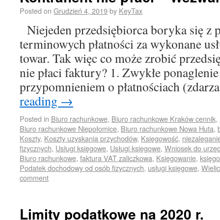
Posted on
Grudzień 4, 2019
by
KeyTax
Niejeden przedsiębiorca boryka się z
terminowych płatności za wykonane usł
towar. Tak więc co może zrobić przedsi
nie płaci faktury? 1. Zwykłe ponagleni
przypomnieniem o płatnościach (zdarza
reading
→
Posted in
Biuro rachunkowe
,
Biuro rachunkowe Kraków cennik
,
Biuro rachunkowe Niepołomice
,
Biuro rachunkowe Nowa Huta
,
Koszty
,
Koszty uzyskania przychodów
,
Księgowość
,
niezalegani
fizycznych
,
Usługi księgowe
,
Usługi księgowe
,
Wniosek do urzę
Biuro rachunkowe
,
faktura VAT zaliczkowa
,
Księgowanie
,
księg
Podatek dochodowy od osób fizycznych
,
usługi księgowe
,
Wieli
comment
Limity podatkowe na 2020 r.