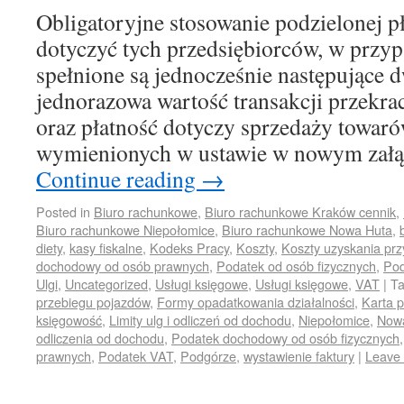
Obligatoryjne stosowanie podzielonej pł
dotyczyć tych przedsiębiorców, w przy
spełnione są jednocześnie następujące 
jednorazowa wartość transakcji przekra
oraz płatność dotyczy sprzedaży towaró
wymienionych w ustawie w nowym załą
Continue reading
→
Posted in
Biuro rachunkowe
,
Biuro rachunkowe Kraków cennik
,
Biuro rachunkowe Niepołomice
,
Biuro rachunkowe Nowa Huta
,
diety
,
kasy fiskalne
,
Kodeks Pracy
,
Koszty
,
Koszty uzyskania pr
dochodowy od osób prawnych
,
Podatek od osób fizycznych
,
Pod
Ulgi
,
Uncategorized
,
Usługi księgowe
,
Usługi księgowe
,
VAT
|
T
przebiegu pojazdów
,
Formy opadatkowania działalności
,
Karta 
księgowość
,
Limity ulg i odliczeń od dochodu
,
Niepołomice
,
Now
odliczenia od dochodu
,
Podatek dochodowy od osób fizycznych
prawnych
,
Podatek VAT
,
Podgórze
,
wystawienie faktury
|
Leave