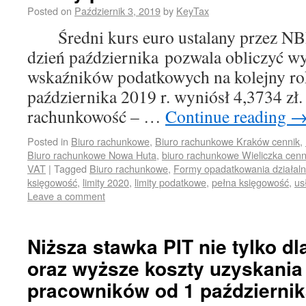
Posted on
Październik 3, 2019
by
KeyTax
Średni kurs euro ustalany przez NBP
dzień października pozwala obliczyć w
wskaźników podatkowych na kolejny ro
października 2019 r. wyniósł 4,3734 zł
rachunkowość – …
Continue reading
Posted in
Biuro rachunkowe
,
Biuro rachunkowe Kraków cennik
,
Biuro rachunkowe Nowa Huta
,
biuro rachunkowe Wieliczka cenn
VAT
|
Tagged
Biuro rachunkowe
,
Formy opadatkowania działaln
księgowość
,
limity 2020
,
limity podatkowe
,
pełna księgowość
,
us
Leave a comment
Niższa stawka PIT nie tylko d
oraz wyższe koszty uzyskania
pracowników od 1 października