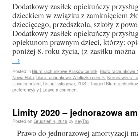
Dodatkowy zasiłek opiekuńczy przysług
dzieckiem w związku z zamknięciem żł
dziecięcego, przedszkola, szkoły z po
Dodatkowy zasiłek opiekuńczy przysług
opiekunom prawnym dzieci, którzy: opi
poniżej 8. roku życia, (z zasiłku możn
→
Posted in
Biuro rachunkowe Kraków cennik
,
Biuro rachunkowe 
Nowa Huta
,
biuro rachunkowe Wieliczka cennik
,
Koronawirus - 
Uncategorized
,
Usługi księgowe
,
ZUS
|
Tagged
Biuro rachunko
preferencyjny
|
Leave a comment
Limity 2020 – jednorazowa am
Posted on
Grudzień 4, 2019
by
KeyTax
Prawo do jednorazowej amortyzacji ma