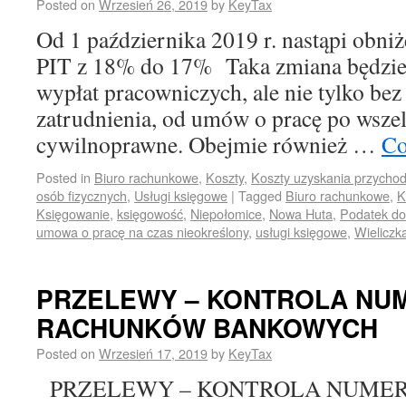
Posted on
Wrzesień 26, 2019
by
KeyTax
Od 1 października 2019 r. nastąpi obni
PIT z 18% do 17% Taka zmiana będzie
wypłat pracowniczych, ale nie tylko be
zatrudnienia, od umów o pracę po wsz
cywilnoprawne. Obejmie również …
Co
Posted in
Biuro rachunkowe
,
Koszty
,
Koszty uzyskania przycho
osób fizycznych
,
Usługi księgowe
|
Tagged
Biuro rachunkowe
,
K
Księgowanie
,
księgowość
,
Niepołomice
,
Nowa Huta
,
Podatek do
umowa o pracę na czas nieokreślony
,
usługi księgowe
,
Wieliczk
PRZELEWY – KONTROLA N
RACHUNKÓW BANKOWYCH
Posted on
Wrzesień 17, 2019
by
KeyTax
PRZELEWY – KONTROLA NUME