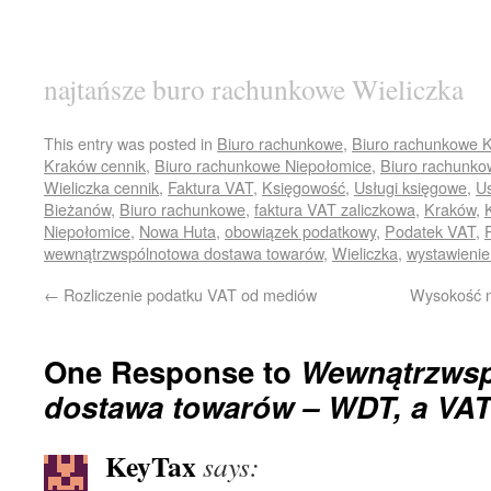
najtańsze buro rachunkowe Wieliczka
This entry was posted in
Biuro rachunkowe
,
Biuro rachunkowe 
Kraków cennik
,
Biuro rachunkowe Niepołomice
,
Biuro rachunk
Wieliczka cennik
,
Faktura VAT
,
Księgowość
,
Usługi księgowe
,
Us
Bieżanów
,
Biuro rachunkowe
,
faktura VAT zaliczkowa
,
Kraków
,
Niepołomice
,
Nowa Huta
,
obowiązek podatkowy
,
Podatek VAT
,
wewnątrzwspólnotowa dostawa towarów
,
Wieliczka
,
wystawienie
←
Rozliczenie podatku VAT od mediów
Wysokość m
One Response to
Wewnątrzws
dostawa towarów – WDT, a VA
KeyTax
says: