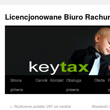
Licencjonowane Biuro Rachu
Strona
Cennik
Kontakt
Obsługa
Oferta
P
główna
prawna
p
←
Rozliczenie podatku VAT od mediów
Wysokość m