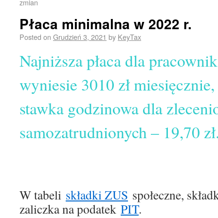
zmian
Płaca minimalna w 2022 r.
Posted on
Grudzień 3, 2021
by
KeyTax
Najniższa płaca dla pracowni
wyniesie 3010 zł miesięcznie,
stawka godzinowa dla zleceni
samozatrudnionych – 19,70 zł
W tabeli
składki ZUS
społeczne, skład
zaliczka na podatek
PIT
.