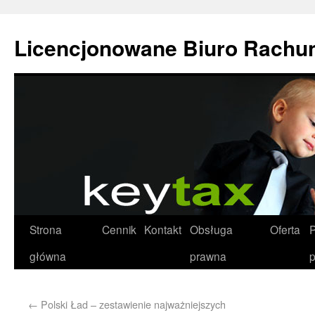
Licencjonowane Biuro Rachu
Strona
Cennik
Kontakt
Obsługa
Oferta
P
główna
prawna
p
←
Polski Ład – zestawienie najważniejszych